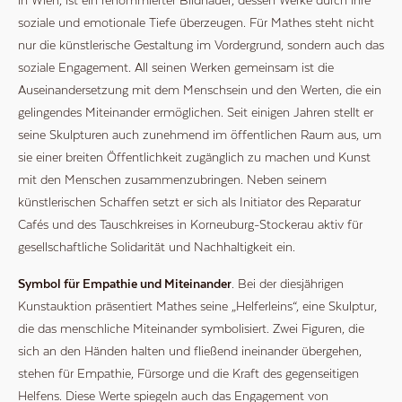
in Wien, ist ein renommierter Bildhauer, dessen Werke durch ihre
soziale und emotionale Tiefe überzeugen. Für Mathes steht nicht
nur die künstlerische Gestaltung im Vordergrund, sondern auch das
soziale Engagement. All seinen Werken gemeinsam ist die
Auseinandersetzung mit dem Menschsein und den Werten, die ein
gelingendes Miteinander ermöglichen. Seit einigen Jahren stellt er
seine Skulpturen auch zunehmend im öffentlichen Raum aus, um
sie einer breiten Öffentlichkeit zugänglich zu machen und Kunst
mit den Menschen zusammenzubringen. Neben seinem
künstlerischen Schaffen setzt er sich als Initiator des Reparatur
Cafés und des Tauschkreises in Korneuburg-Stockerau aktiv für
gesellschaftliche Solidarität und Nachhaltigkeit ein.
Symbol für Empathie und Miteinander
. Bei der diesjährigen
Kunstauktion präsentiert Mathes seine „Helferleins“, eine Skulptur,
die das menschliche Miteinander symbolisiert. Zwei Figuren, die
sich an den Händen halten und fließend ineinander übergehen,
stehen für Empathie, Fürsorge und die Kraft des gegenseitigen
Helfens. Diese Werte spiegeln auch das Engagement von