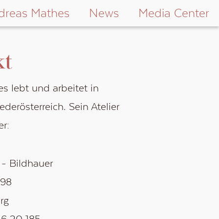
dreas Mathes
News
Media Center
kt
s lebt und arbeitet in
derösterreich. Sein Atelier
er:
 - Bildhauer
 98
rg
46 20 185