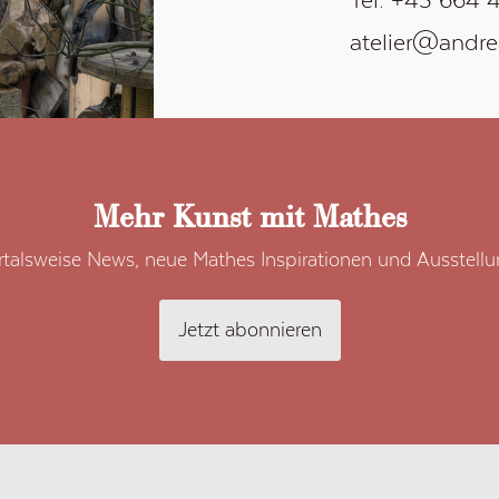
atelier@andr
Mehr Kunst mit Mathes
talsweise News, neue Mathes Inspirationen und Ausstell
Jetzt abonnieren