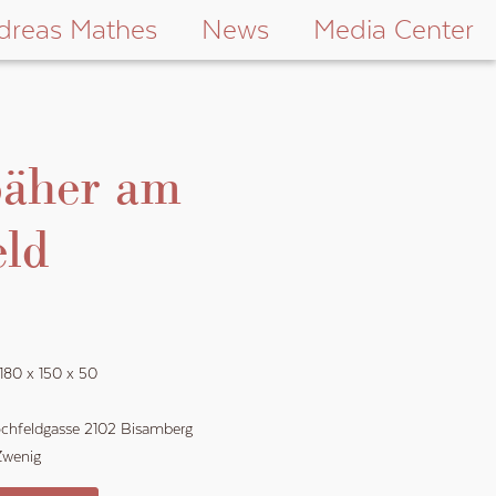
dreas Mathes
News
Media Center
päher am
eld
180
x
150
x
50
chfeldgasse 2102 Bisamberg
Zwenig