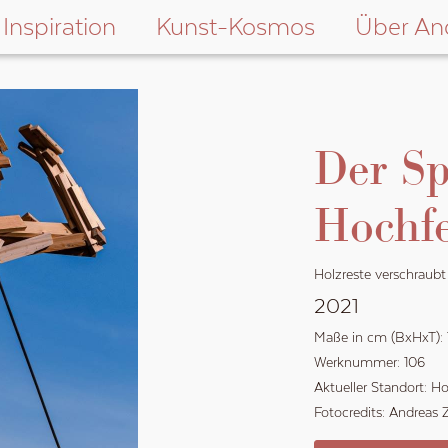
Inspiration
Kunst-Kosmos
Über An
Der S
Hochf
Holzreste verschraubt
2021
Maße in cm (BxHxT):
Werknummer:
106
Aktueller Standort:
Ho
Fotocredits:
Andreas 